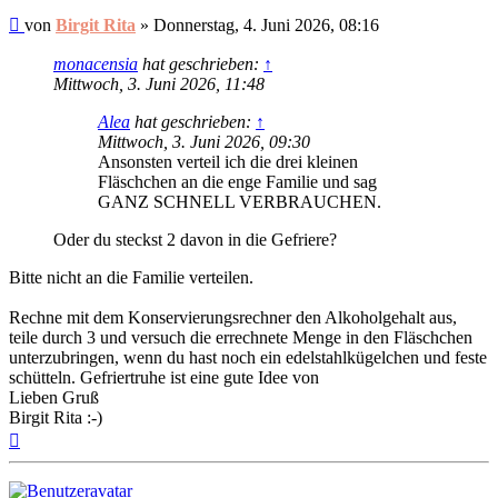
Ungelesener
von
Birgit Rita
»
Donnerstag, 4. Juni 2026, 08:16
Beitrag
monacensia
hat geschrieben:
↑
Mittwoch, 3. Juni 2026, 11:48
Alea
hat geschrieben:
↑
Mittwoch, 3. Juni 2026, 09:30
Ansonsten verteil ich die drei kleinen
Fläschchen an die enge Familie und sag
GANZ SCHNELL VERBRAUCHEN.
Oder du steckst 2 davon in die Gefriere?
Bitte nicht an die Familie verteilen.
Rechne mit dem Konservierungsrechner den Alkoholgehalt aus,
teile durch 3 und versuch die errechnete Menge in den Fläschchen
unterzubringen, wenn du hast noch ein edelstahlkügelchen und feste
schütteln. Gefriertruhe ist eine gute Idee von
Lieben Gruß
Birgit Rita :-)
Nach
oben