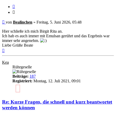
Zitieren
Zitieren
Ungelesener
von
Bealinchen
»
Freitag, 5. Juni 2026, 05:48
Beitrag
Hier schließe ich mich Birgit Rita an.
Ich hab es auch immer mit Emulsan gerührt und das Ergebnis war
immer sehr angenehm.
Liebe Grüße Beate
Nach
oben
Kea
Rührgeselle
Beiträge:
187
Registriert:
Montag, 12. Juli 2021, 09:01
5
Re: Kurze Fragen, die schnell und kurz beantwortet
werden können