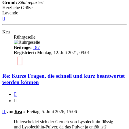
Grund:
Zitat repariert
Herzliche Grüße
Lavande
Nach
oben
Kea
Rührgeselle
Beiträge:
187
Registriert:
Montag, 12. Juli 2021, 09:01
5
Re: Kurze Fragen, die schnell und kurz beantwortet
werden können
Zitieren
Zitieren
Ungelesener
von
Kea
»
Freitag, 5. Juni 2026, 15:06
Beitrag
Unterscheidet sich der Geruch von Lysolecithin flüssig
und Lysolecithin-Pulver, da das Pulver ja entölt ist?