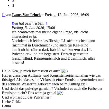
Zitieren
Ungelesener
von
LauraVanillelock
»
Freitag, 12. Juni 2026, 16:09
Beitrag
Kea
hat geschrieben:
↑
Freitag, 5. Juni 2026, 15:06
Ich beantworte mal meine eigene Frage, vielleicht
interessiert es ja:
Nachdem ich leider das flüssige LL nicht riechen kann
(nicht mal in Duschmilch) und auch für Kea-Kind
damit nichts rühren darf, hab ich seit kurzem das LL-
Pulver hier - und bin begeistert. Derzeit getestet in
Gesichtsfluid, Reinigungsmilch und Duschmilch, alles
bestens!
Hallo Kea, ja mich interessiert es auch
Hat es dieselben Auftrags- und Konsistenzeigenschaften wie das
flüssige? Also das es die Viskosität einer Emulsion vermindert und
das schnelle Wasserfreigabeverhalten beim Auftrag zB?
Und riecht das pulvrige garnicht? Verändert es auch die Farbe der
Emulsion nicht? Das wäre ja genial
Und wo hast du das Pulver her?
Liebe Grüße
Laura