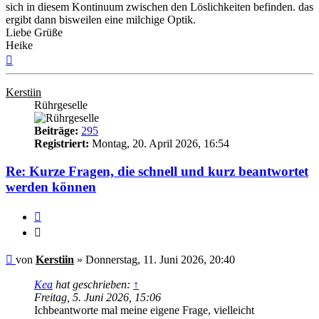
sich in diesem Kontinuum zwischen den Löslichkeiten befinden. das
ergibt dann bisweilen eine milchige Optik.
Liebe Grüße
Heike
Nach
oben
Kerstiin
Rührgeselle
Beiträge:
295
Registriert:
Montag, 20. April 2026, 16:54
Re: Kurze Fragen, die schnell und kurz beantwortet
werden können
Zitieren
Zitieren
Ungelesener
von
Kerstiin
»
Donnerstag, 11. Juni 2026, 20:40
Beitrag
Kea
hat geschrieben:
↑
Freitag, 5. Juni 2026, 15:06
Ichbeantworte mal meine eigene Frage, vielleicht