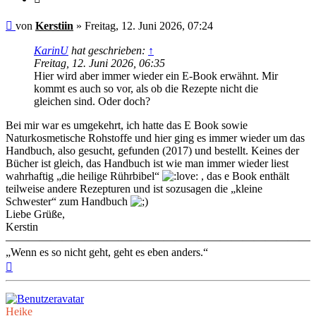
Ungelesener
von
Kerstiin
»
Freitag, 12. Juni 2026, 07:24
Beitrag
KarinU
hat geschrieben:
↑
Freitag, 12. Juni 2026, 06:35
Hier wird aber immer wieder ein E-Book erwähnt. Mir
kommt es auch so vor, als ob die Rezepte nicht die
gleichen sind. Oder doch?
Bei mir war es umgekehrt, ich hatte das E Book sowie
Naturkosmetische Rohstoffe und hier ging es immer wieder um das
Handbuch, also gesucht, gefunden (2017) und bestellt. Keines der
Bücher ist gleich, das Handbuch ist wie man immer wieder liest
wahrhaftig „die heilige Rührbibel“
, das e Book enthält
teilweise andere Rezepturen und ist sozusagen die „kleine
Schwester“ zum Handbuch
Liebe Grüße,
Kerstin
———————————————————————————
„Wenn es so nicht geht, geht es eben anders.“
Nach
oben
Heike