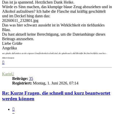
Das ist ja spannend. Herzlichen Dank Heike.
Würde es Sinn machen, das klumpige blaue Zeug abzuziehen und in
Alkohol aufzulösen? Ich habe die Flasche mal kräftig geschüttelt
und im Deckel hing dann das:
20260611_232801.jpg
Das was hier schwarz aussieht ist in Wirklichkeit ein tiefdunkles
Blau.
Du hast aktuell keine Berechtigung, um die Dateianhänge dieses
Beitrags anzusehen.
Liebe Grüße
Angelika
wer glaubt, daß andere an der eigenen Unzufriedenheit schuld sind, der glaubt auch, daß Bleistifte Rechtschreibfeler machen -
Albert Einstein
Nach
oben
KarinU
Beiträge:
35
Registriert:
Montag, 1. Juni 2026, 07:14
Re: Kurze Fragen, die schnell und kurz beantwortet
werden können
Zitieren
Zitieren