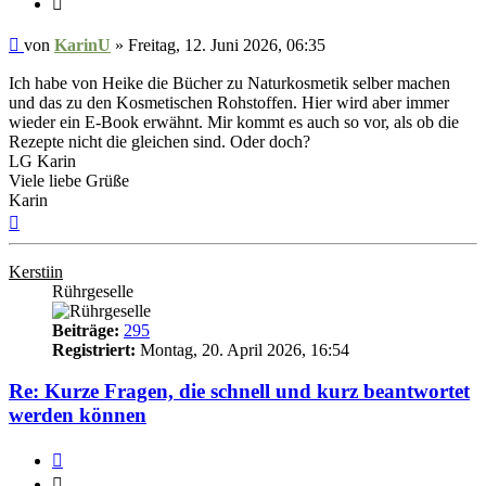
Ungelesener
von
KarinU
»
Freitag, 12. Juni 2026, 06:35
Beitrag
Ich habe von Heike die Bücher zu Naturkosmetik selber machen
und das zu den Kosmetischen Rohstoffen. Hier wird aber immer
wieder ein E-Book erwähnt. Mir kommt es auch so vor, als ob die
Rezepte nicht die gleichen sind. Oder doch?
LG Karin
Viele liebe Grüße
Karin
Nach
oben
Kerstiin
Rührgeselle
Beiträge:
295
Registriert:
Montag, 20. April 2026, 16:54
Re: Kurze Fragen, die schnell und kurz beantwortet
werden können
Zitieren
Zitieren