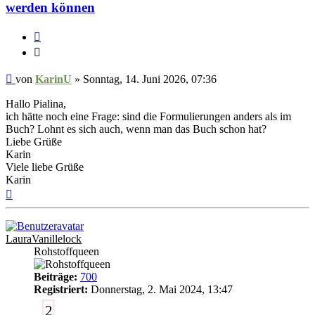
werden können
Zitieren
Zitieren
Ungelesener
von
KarinU
»
Sonntag, 14. Juni 2026, 07:36
Beitrag
Hallo Pialina,
ich hätte noch eine Frage: sind die Formulierungen anders als im
Buch? Lohnt es sich auch, wenn man das Buch schon hat?
Liebe Grüße
Karin
Viele liebe Grüße
Karin
Nach
oben
LauraVanillelock
Rohstoffqueen
Beiträge:
700
Registriert:
Donnerstag, 2. Mai 2024, 13:47
2