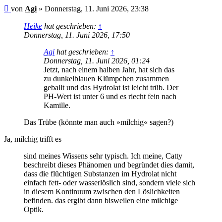
Ungelesener
von
Agi
»
Donnerstag, 11. Juni 2026, 23:38
Beitrag
Heike
hat geschrieben:
↑
Donnerstag, 11. Juni 2026, 17:50
Agi
hat geschrieben:
↑
Donnerstag, 11. Juni 2026, 01:24
Jetzt, nach einem halben Jahr, hat sich das
zu dunkelblauen Klümpchen zusammen
geballt und das Hydrolat ist leicht trüb. Der
PH-Wert ist unter 6 und es riecht fein nach
Kamille.
Das Trübe (könnte man auch »milchig« sagen?)
Ja, milchig trifft es
sind meines Wissens sehr typisch. Ich meine, Catty
beschreibt dieses Phänomen und begründet dies damit,
dass die flüchtigen Substanzen im Hydrolat nicht
einfach fett- oder wasserlöslich sind, sondern viele sich
in diesem Kontinuum zwischen den Löslichkeiten
befinden. das ergibt dann bisweilen eine milchige
Optik.