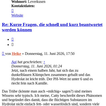
Wohnort:
Leverkusen
Kontaktdaten:
Kontaktdaten
von
Website
Heike
Re: Kurze Fragen, die schnell und kurz beantwortet
werden können
Zitieren
Zitieren
Ungelesener
von
Heike
»
Donnerstag, 11. Juni 2026, 17:50
Beitrag
Agi
hat geschrieben:
↑
Donnerstag, 11. Juni 2026, 01:24
Jetzt, nach einem halben Jahr, hat sich das zu
dunkelblauen Klümpchen zusammen geballt und das
Hydrolat ist leicht trüb. Der PH-Wert ist unter 6 und es
riecht fein nach Kamille.
Das Trübe (könnte man auch »milchig« sagen?) sind meines
Wissens sehr typisch. Ich meine, Catty beschreibt dieses Phänomen
und begründet dies damit, dass die flüchtigen Substanzen im
Hydrolat nicht einfach fett- oder wasserlöslich sind, sondern viele