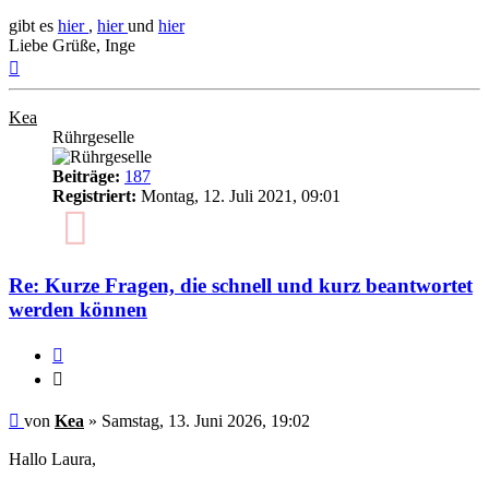
gibt es
hier
,
hier
und
hier
Liebe Grüße, Inge
Nach
oben
Kea
Rührgeselle
Beiträge:
187
Registriert:
Montag, 12. Juli 2021, 09:01
5
Re: Kurze Fragen, die schnell und kurz beantwortet
werden können
Zitieren
Zitieren
Ungelesener
von
Kea
»
Samstag, 13. Juni 2026, 19:02
Beitrag
Hallo Laura,