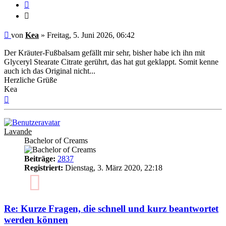
Zitieren
Zitieren
Ungelesener
von
Kea
»
Freitag, 5. Juni 2026, 06:42
Beitrag
Der Kräuter-Fußbalsam gefällt mir sehr, bisher habe ich ihn mit
Glyceryl Stearate Citrate gerührt, das hat gut geklappt. Somit kenne
auch ich das Original nicht...
Herzliche Grüße
Kea
Nach
oben
Lavande
Bachelor of Creams
Beiträge:
2837
Registriert:
Dienstag, 3. März 2020, 22:18
6
Re: Kurze Fragen, die schnell und kurz beantwortet
werden können