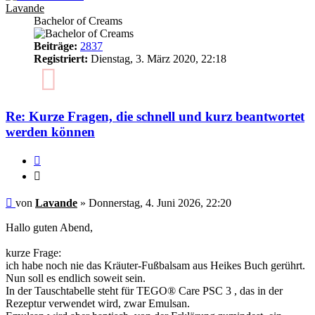
Lavande
Bachelor of Creams
Beiträge:
2837
Registriert:
Dienstag, 3. März 2020, 22:18
6
Re: Kurze Fragen, die schnell und kurz beantwortet
werden können
Zitieren
Zitieren
Ungelesener
von
Lavande
»
Donnerstag, 4. Juni 2026, 22:20
Beitrag
Hallo guten Abend,
kurze Frage:
ich habe noch nie das Kräuter-Fußbalsam aus Heikes Buch gerührt.
Nun soll es endlich soweit sein.
In der Tauschtabelle steht für TEGO® Care PSC 3 , das in der
Rezeptur verwendet wird, zwar Emulsan.