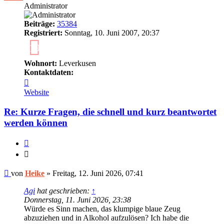
Administrator
Beiträge:
35384
Registriert:
Sonntag, 10. Juni 2007, 20:37
19
Wohnort:
Leverkusen
Kontaktdaten:
Kontaktdaten
von
Website
Heike
Re: Kurze Fragen, die schnell und kurz beantwortet
werden können
Zitieren
Zitieren
Ungelesener
von
Heike
»
Freitag, 12. Juni 2026, 07:41
Beitrag
Agi
hat geschrieben:
↑
Donnerstag, 11. Juni 2026, 23:38
Würde es Sinn machen, das klumpige blaue Zeug
abzuziehen und in Alkohol aufzulösen? Ich habe die