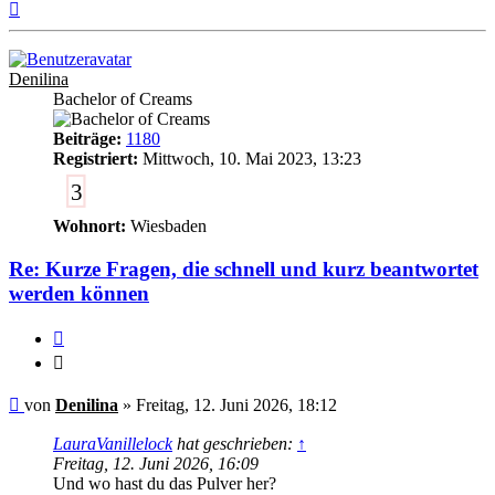
Nach
oben
Denilina
Bachelor of Creams
Beiträge:
1180
Registriert:
Mittwoch, 10. Mai 2023, 13:23
3
Wohnort:
Wiesbaden
Re: Kurze Fragen, die schnell und kurz beantwortet
werden können
Zitieren
Zitieren
Ungelesener
von
Denilina
»
Freitag, 12. Juni 2026, 18:12
Beitrag
LauraVanillelock
hat geschrieben:
↑
Freitag, 12. Juni 2026, 16:09
Und wo hast du das Pulver her?