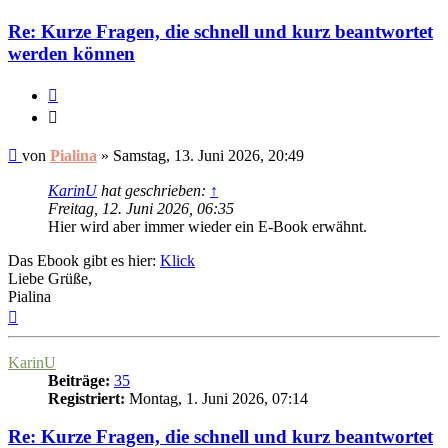
Re: Kurze Fragen, die schnell und kurz beantwortet
werden können
Zitieren
Zitieren
Ungelesener
von
Pialina
»
Samstag, 13. Juni 2026, 20:49
Beitrag
KarinU
hat geschrieben:
↑
Freitag, 12. Juni 2026, 06:35
Hier wird aber immer wieder ein E-Book erwähnt.
Das Ebook gibt es hier:
Klick
Liebe Grüße,
Pialina
Nach
oben
KarinU
Beiträge:
35
Registriert:
Montag, 1. Juni 2026, 07:14
Re: Kurze Fragen, die schnell und kurz beantwortet