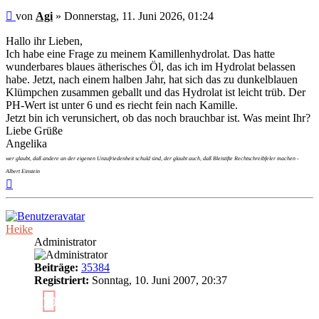
Ungelesener
von
Agi
»
Donnerstag, 11. Juni 2026, 01:24
Beitrag
Hallo ihr Lieben,
Ich habe eine Frage zu meinem Kamillenhydrolat. Das hatte
wunderbares blaues ätherisches Öl, das ich im Hydrolat belassen
habe. Jetzt, nach einem halben Jahr, hat sich das zu dunkelblauen
Klümpchen zusammen geballt und das Hydrolat ist leicht trüb. Der
PH-Wert ist unter 6 und es riecht fein nach Kamille.
Jetzt bin ich verunsichert, ob das noch brauchbar ist. Was meint Ihr?
Liebe Grüße
Angelika
wer glaubt, daß andere an der eigenen Unzufriedenheit schuld sind, der glaubt auch, daß Bleistifte Rechtschreibfeler machen -
Albert Einstein
Nach
oben
Heike
Administrator
Beiträge:
35384
Registriert:
Sonntag, 10. Juni 2007, 20:37
19