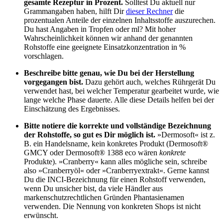
gesamte Rezeptur in Prozent.
Solltest Du aktuell nur
Grammangaben haben, hilft Dir
dieser Rechner
die
prozentualen Anteile der einzelnen Inhaltsstoffe auszurechen.
Du hast Angaben in Tropfen oder ml? Mit hoher
Wahrscheinlichkeit können wir anhand der genannten
Rohstoffe eine geeignete Einsatzkonzentration in %
vorschlagen.
Beschreibe bitte genau, wie Du bei der Herstellung
vorgegangen bist.
Dazu gehört auch, welches Rührgerät Du
verwendet hast, bei welcher Temperatur gearbeitet wurde, wie
lange welche Phase dauerte. Alle diese Details helfen bei der
Einschätzung des Ergebnisses.
Bitte notiere die korrekte und vollständige Bezeichnung
der Rohstoffe, so gut es Dir möglich ist.
»Dermosoft« ist z.
B. ein Handelsname, kein konkretes Produkt (Dermosoft®
GMCY oder Dermosoft® 1388 eco wären
konkrete
Produkte). »Cranberry« kann alles mögliche sein, schreibe
also »Cranberryöl« oder »Cranberryextrakt«. Gerne kannst
Du die INCI-Bezeichnung für einen Rohstoff verwenden,
wenn Du unsicher bist, da viele Händler aus
markenschutzrechtlichen Gründen Phantasienamen
verwenden. Die Nennung von konkreten Shops ist nicht
erwünscht.