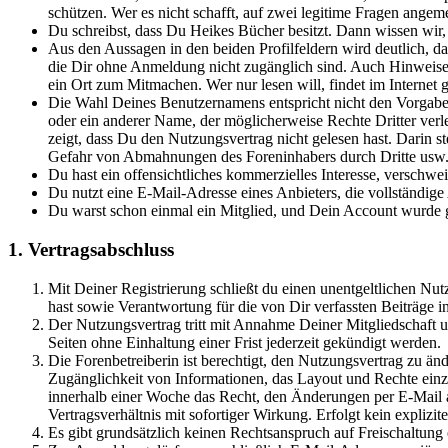
schützen. Wer es nicht schafft, auf zwei legitime Fragen angeme
Du schreibst, dass Du Heikes Bücher besitzt. Dann wissen wir,
Aus den Aussagen in den beiden Profilfeldern wird deutlich, d
die Dir ohne Anmeldung nicht zugänglich sind. Auch Hinweise d
ein Ort zum Mitmachen. Wer nur lesen will, findet im Internet g
Die Wahl Deines Benutzernamens entspricht nicht den Vorgabe
oder ein anderer Name, der möglicherweise Rechte Dritter verl
zeigt, dass Du den Nutzungsvertrag nicht gelesen hast. Darin st
Gefahr von Abmahnungen des Foreninhabers durch Dritte usw. er
Du hast ein offensichtliches kommerzielles Interesse, verschwe
Du nutzt eine E-Mail-Adresse eines Anbieters, die vollständig
Du warst schon einmal ein Mitglied, und Dein Account wurde ge
1. Vertragsabschluss
Mit Deiner Registrierung schließt du einen unentgeltlichen Nut
hast sowie Verantwortung für die von Dir verfassten Beiträge
Der Nutzungsvertrag tritt mit Annahme Deiner Mitgliedschaft u
Seiten ohne Einhaltung einer Frist jederzeit gekündigt werden.
Die Forenbetreiberin ist berechtigt, den Nutzungsvertrag zu ä
Zugänglichkeit von Informationen, das Layout und Rechte einze
innerhalb einer Woche das Recht, den Änderungen per E-Mail a
Vertragsverhältnis mit sofortiger Wirkung. Erfolgt kein explizit
Es gibt grundsätzlich keinen Rechtsanspruch auf Freischaltung