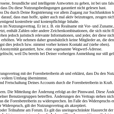
ssene, freundliche und intelligente Antworten zu geben, ist bei uns fals
 dass Du diese Nutzungsbedingungen garantiert nicht gelesen hast.
ass Du durch Deine Registrierung vor allem Zugang zur Suchfunktion bz
arauf, dass man hoffe, später auch mal aktiv beizutragen, zeugen nich
enügend kostenfreie und kostenpflichtige Inhalte.
n im Nutzungsvertrag. Er ist z. B. ein Realname mit Vor- und Zuname
etzt, enthält Zahlen oder andere Zeichenkombinationen, die sich nich
ehen jedoch juristisch relevante Informationen, und jeder, der diese ni
höhen. Wir nehmen daher grundsätzlich keine Mitglieder an, die den V
igst dies jedoch bzw. nimmst vorher keinen Kontakt auf (siehe oben).
e Anonymität garantiert, bzw. eine sogenannte Wegwerf-Adresse.
löscht, weil Du bereits bei Deiner vorherigen Anmeldung nur still gel
zungsvertrag mit der Forenbetreiberin ab und erklärst, dass Du den Nut
 in vollem Umfang übernimmst.
nd Freischaltung Deines Accounts durch die Forenbetreiberin in Kraft
ndern. Die Mitteilung der Änderung erfolgt an der Pinnwand. Diese Ände
lner Benutzergruppen betreffen. Änderungen des Vertrags stehen nicht
n die Forenbetreiberin zu widersprechen. Im Falle des Widerspruchs e
er Widerspruch, gilt der Nutzungsvertrag als akzeptiert.
 oder Teilnahme am Forum. Es gilt das uneingeschränkte Hausrecht der 