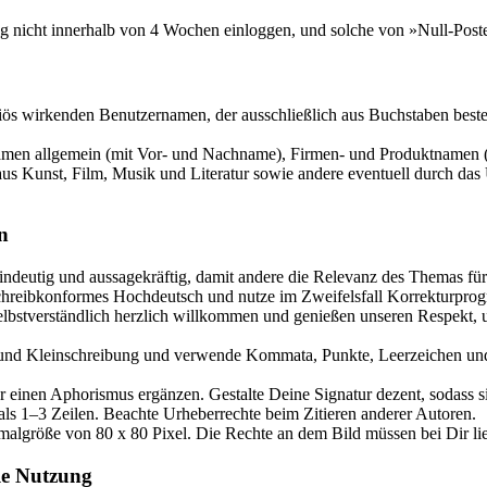
g nicht innerhalb von 4 Wochen einloggen, und solche von »Null-Post
riös wirkenden Benutzernamen, der ausschließlich aus Buchstaben bes
namen allgemein (mit Vor- und Nachname), Firmen- und Produktnamen 
s Kunst, Film, Musik und Literatur sowie andere eventuell durch das 
n
indeutig und aussagekräftig, damit andere die Relevanz des Themas für 
chreibkonformes Hochdeutsch und nutze im Zweifelsfall Korrekturpro
selbstverständlich herzlich willkommen und genießen unseren Respekt, 
- und Kleinschreibung und verwende Kommata, Punkte, Leerzeichen und 
einen Aphorismus ergänzen. Gestalte Deine Signatur dezent, sodass si
als 1–3 Zeilen. Beachte Urheberrechte beim Zitieren anderer Autoren.
algröße von 80 x 80 Pixel. Die Rechte an dem Bild müssen bei Dir li
le Nutzung