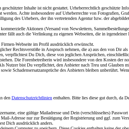
chützter Inhalte ist nicht gestattet. Urheberrechtlich geschützte Info
ht werden. Achte insbesondere auf Urheberrechte von Fotografien, Graf
lligung des Urhebers, der ihn vertretenden Agentur bzw. der abgebildet
kommerzielle Aktionen (Versand von Newslettern, Sammelbestellungen 
ter fällt auch die Verlinkung zu eigenen Webseiten, die in irgendeine
 Firmen-Webseite im Profil ausdrücklich erwünscht.
icher Rechtsverstöße in Anspruch nehmen, die a) aus den von Dir als N
en, verpflichtest Du Dich, diese von jeglichen Ansprüchen, einschließl
tehen. Die Forenbetreiberin wird insbesondere von den Kosten der notwe
ls Nutzer bist Du verpflichtet, den Anbieter nach Treu und Glauben m
 sowie Schadensersatzansprüche des Anbieters bleiben unberührt. Wenn
in den
Datenschutzrichtlinien
enthalten. Bitte lies diese gut durch, da 
ername, eine gültige Mailadresse und Dein (verschlüsseltes) Passwor
 Mail-Adresse nur zur Bestätigung der Registrierung und ggf. zum Ver
est Dich ausdrücklich anders.
deinem Computer zu speichern. Diese Cookies enthalten keine der obe