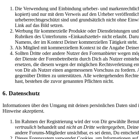
Die Verwendung und Einbindung urheber- und markenrechtlich ges
kopiert) und nur mit dem Verweis auf den Urheber veröffentlic
urheberrechtsgeschützt sind und grundsätzlich nicht ohne Einwi
Link auf das Bild setzen.
Werbung für kommerzielle Produkte oder Dienstleistungen und 
Rubriken des Unterforums »Einkaufszettel« nicht erlaubt. Darun
Namens, der im Kontext Deiner kommerziellen Tätigkeit steht.
Als Mitglied mit kommerziellem Kontext ist die Angabe Deiner
Sollten Dritte oder andere Nutzer den Forenanbieter wegen mögl
der Dienste der Forenbetreiberin durch Dich als Nutzer entsteh
ersetzen, die diesem wegen der möglichen Rechtsverletzung ents
von Dir als Nutzer einen angemessenen Vorschuss zu fordern. A
gegenüber Dritten zu unterstützen. Alle weitergehenden Rechte
hast, bestehen die zuvor genannten Pflichten nicht.
6. Datenschutz
Informationen über den Umgang mit deinen persönlichen Daten sind 
Hinweise akzeptierst.
Im Rahmen der Registrierung wird der von Dir gewählte Benutz
vertraulich
behandelt und
nicht an Dritte weitergegeben
, Deine
andere Forums-Mitglieder unsichtbar, es sei denn, Du entscheid
Dieses Forensystem verwendet Cookies, um Informationen auf 