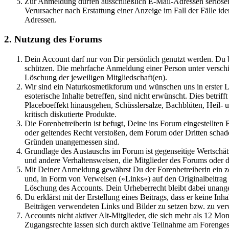
Zur Anmeldung dürfen ausschließlich E-Mail-Adressen seriöser
Verursacher nach Erstattung einer Anzeige im Fall der Fälle i
Adressen.
2. Nutzung des Forums
Dein Account darf nur von Dir persönlich genutzt werden. Du b
schützen. Die mehrfache Anmeldung einer Person unter verschie
Löschung der jeweiligen Mitgliedschaft(en).
Wir sind ein Naturkosmetikforum und wünschen uns in erster Li
esoterische Inhalte betreffen, sind nicht erwünscht. Dies betr
Placeboeffekt hinausgehen, Schüsslersalze, Bachblüten, Heil
kritisch diskutierte Produkte.
Die Forenbetreiberin ist befugt, Deine ins Forum eingestellten
oder geltendes Recht verstoßen, dem Forum oder Dritten schade
Gründen unangemessen sind.
Grundlage des Austauschs im Forum ist gegenseitige Wertschätz
und andere Verhaltensweisen, die Mitglieder des Forums oder d
Mit Deiner Anmeldung gewährst Du der Forenbetreiberin ein ze
und, in Form von Verweisen (»Links«) auf den Originalbeitr
Löschung des Accounts. Dein Urheberrecht bleibt dabei unange
Du erklärst mit der Erstellung eines Beitrags, dass er keine Inh
Beiträgen verwendeten Links und Bilder zu setzen bzw. zu ver
Accounts nicht aktiver Alt-Mitglieder, die sich mehr als 12 M
Zugangsrechte lassen sich durch aktive Teilnahme am Forengesc