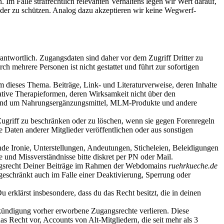
 Im Falle strafrechtlich relevanten Verhaltens legen wir Wert darauf,
ieder zu schützen. Analog dazu akzeptieren wir keine Wegwerf-
antwortlich. Zugangsdaten sind daher vor dem Zugriff Dritter zu
 mehrere Personen ist nicht gestattet und führt zur sofortigen
m dieses Thema. Beiträge, Link- und Literaturverweise, deren Inhalte
native Therapieformen, deren Wirksamkeit nicht über den
n rund um Nahrungsergänzungsmittel, MLM-Produkte und andere
 Zugriff zu beschränken oder zu löschen, wenn sie gegen Forenregeln
 Daten anderer Mitglieder veröffentlichen oder aus sonstigen
de Ironie, Unterstellungen, Andeutungen, Sticheleien, Beleidigungen
 und Missverständnisse bitte diskret per PN oder Mail.
zungsrecht Deiner Beiträge im Rahmen der Webdomains
ruehrkueche.de
geschränkt auch im Falle einer Deaktivierung, Sperrung oder
Du erklärst insbesondere, dass du das Recht besitzt, die in deinen
nkündigung vorher erworbene Zugangsrechte verlieren. Diese
s Recht vor, Accounts von Alt-Mitgliedern, die seit mehr als 3