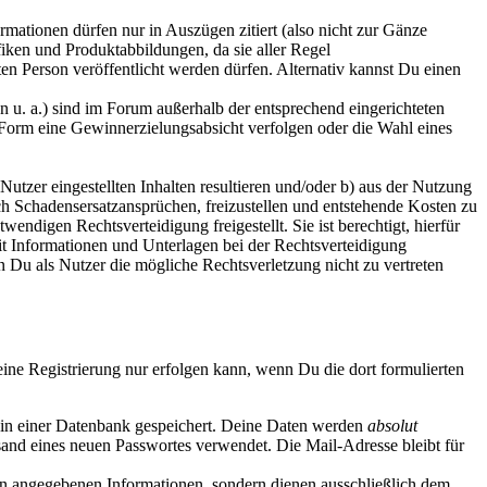
rmationen dürfen nur in Auszügen zitiert (also nicht zur Gänze
iken und Produktabbildungen, da sie aller Regel
en Person veröffentlicht werden dürfen. Alternativ kannst Du einen
u. a.) sind im Forum außerhalb der entsprechend eingerichteten
r Form eine Gewinnerzielungsabsicht verfolgen oder die Wahl eines
utzer eingestellten Inhalten resultieren und/oder b) aus der Nutzung
ich Schadensersatzansprüchen, freizustellen und entstehende Kosten zu
ndigen Rechtsverteidigung freigestellt. Sie ist berechtigt, hierfür
it Informationen und Unterlagen bei der Rechtsverteidigung
 Du als Nutzer die mögliche Rechtsverletzung nicht zu vertreten
Deine Registrierung nur erfolgen kann, wenn Du die dort formulierten
t in einer Datenbank gespeichert. Deine Daten werden
absolut
sand eines neuen Passwortes verwendet. Die Mail-Adresse bleibt für
n angegebenen Informationen, sondern dienen ausschließlich dem