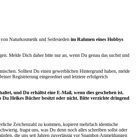
en von Naturkosmetik und Seifesieden
im Rahmen eines Hobbys
igen. Melde Dich daher bitte nur an, wenn Du genau das suchst und
sse mischen. Solltest Du einen gewerblichen Hintergrund haben, melde
einer Registrierung eingeordnet und letztere erfolgreich
tet, und Du erhältst eine E-Mail, wenn dies geschehen ist.
b Du Heikes Bücher besitzt oder nicht. Bitte verzichte dringend
rderliche Zeichenzahl zu kommen, kopierst mehrfach identische
chwierig, fragst uns, was Du denn noch alles schreiben sollst oder
mehürden, die uns seit Jahren zuverlässig vor Spambot-Anmeldungen