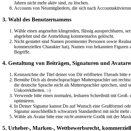
Jahren nicht mehr aktiv sind, zu löschen.
Accounts von Neumitgliedern, die sich nach Accountaktivierun
3. Wahl des Benutzernamens
Wähle einen angenehm klingenden, flüssig aussprechbaren, se
abgelehnt und die Anmeldung kommentarlos gelöscht.
Nicht gestattet sind Namen prominenter Personen sowie Real
kommerziellen Charakter hat), Namen von bekannten Figuren au
Begriffe.
4. Gestaltung von Beiträgen, Signaturen und Avatare
Kennzeichne die Titel deiner von Dir eröffneten Threads bitte e
Bemühe Dich als deutschsprachiger Muttersprachler um rechts
die deutsche Sprache nicht als Muttersprachler sprechen, sind 
Unkorrektheiten. :-)
Verwende bitte einen normalen, lesbaren Schreibstil mit Groß
optimieren.
In Deiner Signatur kannst Du auf Wunsch eine Grußformel oder 
Signatur ausschließlich schwarzen Standardtext mit nicht mehr 
Wähle als Avatar bitte eine
nicht animierte
Grafik mit der Maxim
5. Urheber-, Marken-, Wettbewerbsrecht, kommerziel