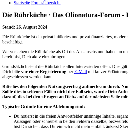
Startseite
Foren-Übersicht
Die Rührküche · Das Olionatura-Forum - 
Stand: 26. August 2024
Die Rührküche ist ein privat initiiertes und privat finanziertes, mo
beschäftigt.
Wir verstehen die Rührküche als Ort des Austauschs und haben an uns
bereit bist, Dich aktiv einzubringen.
Grundsätzlich steht die Rührküche allen Interessierten offen. Dies gil
Dich bitte
vor einer Registrierung
per
E-Mail
mit kurzer Erläuterung
abgeschlossen werden kann.
Bitte lies den folgenden Nutzungsvertrag aufmerksam durch. Norm
Sollte dies in seltenen Fällen nicht der Fall sein, wurde Dein Au
darauf, dies bei den »Fragen an Dich« auf der nächsten Seite mitz
Typische Gründe für eine Ablehnung sind:
Du notierst in die freien Antwortfelder unsinnige Inhalte, erg
Aussagen oder schreibst in beiden Feldern dasselbe, bezweifels
bist Dir sicher, dass Dir einfach nicht mehr einfällt, äußerst