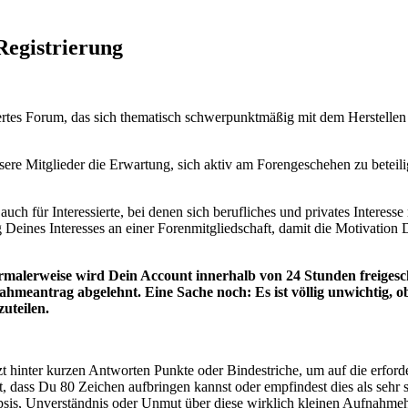
Registrierung
deriertes Forum, das sich thematisch schwerpunktmäßig mit dem Herstell
ere Mitglieder die Erwartung, sich aktiv am Forengeschehen zu beteil
t auch für Interessierte, bei denen sich berufliches und privates Intere
 Deines Interesses an einer Forenmitgliedschaft, damit die Motivation D
alerweise wird Dein Account innerhalb von 24 Stunden freigeschal
fnahmeantrag abgelehnt. Eine Sache noch: Es ist völlig unwichtig, o
uteilen.
änzt hinter kurzen Antworten Punkte oder Bindestriche, um auf die erfo
t, dass Du 80 Zeichen aufbringen kannst oder empfindest dies als sehr s
 Skepsis, Unverständnis oder Unmut über diese wirklich kleinen Aufnah