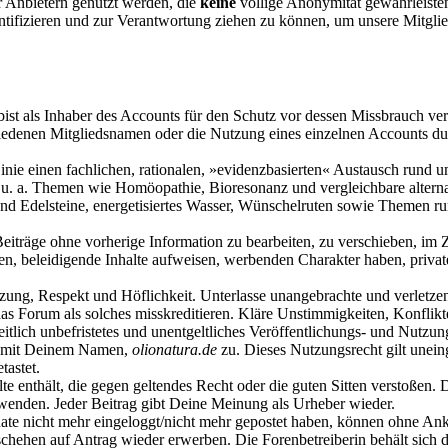
 Anbietern genutzt werden, die
keine
völlige Anonymität gewährleisten.
dentifizieren und zur Verantwortung ziehen zu können, um unsere Mitgl
ist als Inhaber des Accounts für den Schutz vor dessen Missbrauch ver
denen Mitgliedsnamen oder die Nutzung eines einzelnen Accounts durch
nie einen fachlichen, rationalen, »evidenzbasierten« Austausch rund u
ifft u. a. Themen wie Homöopathie, Bioresonanz und vergleichbare alter
- und Edelsteine, energetisiertes Wasser, Wünschelruten sowie Theme
 Beiträge ohne vorherige Information zu bearbeiten, zu verschieben, im
n, beleidigende Inhalte aufweisen, werbenden Charakter haben, private
ung, Respekt und Höflichkeit. Unterlasse unangebrachte und verletzen
as Forum als solches misskreditieren. Kläre Unstimmigkeiten, Konflikte
itlich unbefristetes und unentgeltliches Veröffentlichungs- und Nut
ag mit Deinem Namen,
olionatura.de
zu. Dieses Nutzungsrecht gilt unein
tastet.
alte enthält, die gegen geltendes Recht oder die guten Sitten verstoßen. 
wenden. Jeder Beitrag gibt Deine Meinung als Urheber wieder.
onate nicht mehr eingeloggt/nicht mehr gepostet haben, können ohne A
hehen auf Antrag wieder erwerben. Die Forenbetreiberin behält sich da