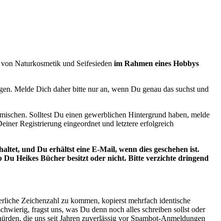
en von Naturkosmetik und Seifesieden
im Rahmen eines Hobbys
igen. Melde Dich daher bitte nur an, wenn Du genau das suchst und
sse mischen. Solltest Du einen gewerblichen Hintergrund haben, melde
einer Registrierung eingeordnet und letztere erfolgreich
tet, und Du erhältst eine E-Mail, wenn dies geschehen ist.
b Du Heikes Bücher besitzt oder nicht. Bitte verzichte dringend
rderliche Zeichenzahl zu kommen, kopierst mehrfach identische
chwierig, fragst uns, was Du denn noch alles schreiben sollst oder
mehürden, die uns seit Jahren zuverlässig vor Spambot-Anmeldungen