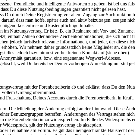
ssene, freundliche und intelligente Antworten zu geben, ist bei uns fals
 dass Du diese Nutzungsbedingungen garantiert nicht gelesen hast.
ass Du durch Deine Registrierung vor allem Zugang zur Suchfunktion bz
arauf, dass man hoffe, später auch mal aktiv beizutragen, zeugen nich
enügend kostenfreie und kostenpflichtige Inhalte.
n im Nutzungsvertrag. Er ist z. B. ein Realname mit Vor- und Zuname
etzt, enthält Zahlen oder andere Zeichenkombinationen, die sich nich
ehen jedoch juristisch relevante Informationen, und jeder, der diese ni
höhen. Wir nehmen daher grundsätzlich keine Mitglieder an, die den V
igst dies jedoch bzw. nimmst vorher keinen Kontakt auf (siehe oben).
e Anonymität garantiert, bzw. eine sogenannte Wegwerf-Adresse.
löscht, weil Du bereits bei Deiner vorherigen Anmeldung nur still gel
zungsvertrag mit der Forenbetreiberin ab und erklärst, dass Du den Nut
 in vollem Umfang übernimmst.
nd Freischaltung Deines Accounts durch die Forenbetreiberin in Kraft
ndern. Die Mitteilung der Änderung erfolgt an der Pinnwand. Diese Ände
lner Benutzergruppen betreffen. Änderungen des Vertrags stehen nicht
n die Forenbetreiberin zu widersprechen. Im Falle des Widerspruchs e
er Widerspruch, gilt der Nutzungsvertrag als akzeptiert.
 oder Teilnahme am Forum. Es gilt das uneingeschränkte Hausrecht der 