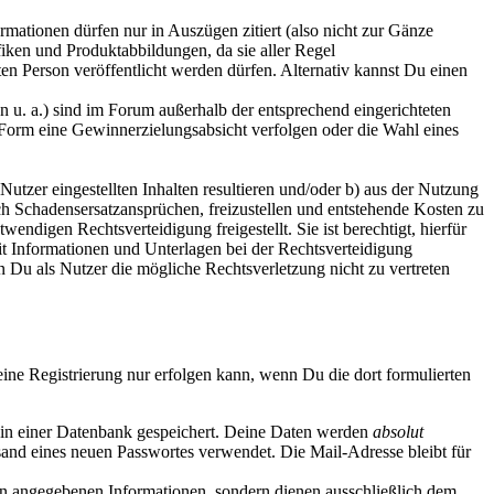
rmationen dürfen nur in Auszügen zitiert (also nicht zur Gänze
iken und Produktabbildungen, da sie aller Regel
en Person veröffentlicht werden dürfen. Alternativ kannst Du einen
u. a.) sind im Forum außerhalb der entsprechend eingerichteten
r Form eine Gewinnerzielungsabsicht verfolgen oder die Wahl eines
utzer eingestellten Inhalten resultieren und/oder b) aus der Nutzung
ich Schadensersatzansprüchen, freizustellen und entstehende Kosten zu
ndigen Rechtsverteidigung freigestellt. Sie ist berechtigt, hierfür
it Informationen und Unterlagen bei der Rechtsverteidigung
 Du als Nutzer die mögliche Rechtsverletzung nicht zu vertreten
Deine Registrierung nur erfolgen kann, wenn Du die dort formulierten
t in einer Datenbank gespeichert. Deine Daten werden
absolut
sand eines neuen Passwortes verwendet. Die Mail-Adresse bleibt für
n angegebenen Informationen, sondern dienen ausschließlich dem