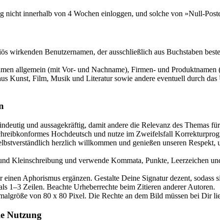
g nicht innerhalb von 4 Wochen einloggen, und solche von »Null-Post
riös wirkenden Benutzernamen, der ausschließlich aus Buchstaben bes
namen allgemein (mit Vor- und Nachname), Firmen- und Produktnamen 
s Kunst, Film, Musik und Literatur sowie andere eventuell durch das 
n
indeutig und aussagekräftig, damit andere die Relevanz des Themas für 
chreibkonformes Hochdeutsch und nutze im Zweifelsfall Korrekturpro
selbstverständlich herzlich willkommen und genießen unseren Respekt, 
- und Kleinschreibung und verwende Kommata, Punkte, Leerzeichen und 
einen Aphorismus ergänzen. Gestalte Deine Signatur dezent, sodass si
als 1–3 Zeilen. Beachte Urheberrechte beim Zitieren anderer Autoren.
algröße von 80 x 80 Pixel. Die Rechte an dem Bild müssen bei Dir li
le Nutzung