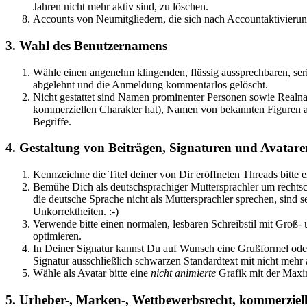
Jahren nicht mehr aktiv sind, zu löschen.
Accounts von Neumitgliedern, die sich nach Accountaktivierun
3. Wahl des Benutzernamens
Wähle einen angenehm klingenden, flüssig aussprechbaren, se
abgelehnt und die Anmeldung kommentarlos gelöscht.
Nicht gestattet sind Namen prominenter Personen sowie Real
kommerziellen Charakter hat), Namen von bekannten Figuren au
Begriffe.
4. Gestaltung von Beiträgen, Signaturen und Avatare
Kennzeichne die Titel deiner von Dir eröffneten Threads bitte e
Bemühe Dich als deutschsprachiger Muttersprachler um rechts
die deutsche Sprache nicht als Muttersprachler sprechen, sind 
Unkorrektheiten. :-)
Verwende bitte einen normalen, lesbaren Schreibstil mit Groß
optimieren.
In Deiner Signatur kannst Du auf Wunsch eine Grußformel oder 
Signatur ausschließlich schwarzen Standardtext mit nicht mehr 
Wähle als Avatar bitte eine
nicht animierte
Grafik mit der Maxim
5. Urheber-, Marken-, Wettbewerbsrecht, kommerziel