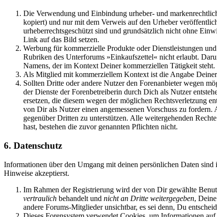
Die Verwendung und Einbindung urheber- und markenrechtlich ges
kopiert) und nur mit dem Verweis auf den Urheber veröffentlic
urheberrechtsgeschützt sind und grundsätzlich nicht ohne Einwi
Link auf das Bild setzen.
Werbung für kommerzielle Produkte oder Dienstleistungen und 
Rubriken des Unterforums »Einkaufszettel« nicht erlaubt. Darun
Namens, der im Kontext Deiner kommerziellen Tätigkeit steht.
Als Mitglied mit kommerziellem Kontext ist die Angabe Deiner
Sollten Dritte oder andere Nutzer den Forenanbieter wegen mögl
der Dienste der Forenbetreiberin durch Dich als Nutzer entsteh
ersetzen, die diesem wegen der möglichen Rechtsverletzung ents
von Dir als Nutzer einen angemessenen Vorschuss zu fordern. A
gegenüber Dritten zu unterstützen. Alle weitergehenden Rechte
hast, bestehen die zuvor genannten Pflichten nicht.
6. Datenschutz
Informationen über den Umgang mit deinen persönlichen Daten sind 
Hinweise akzeptierst.
Im Rahmen der Registrierung wird der von Dir gewählte Benutz
vertraulich
behandelt und
nicht an Dritte weitergegeben
, Deine
andere Forums-Mitglieder unsichtbar, es sei denn, Du entscheid
Dieses Forensystem verwendet Cookies, um Informationen auf 