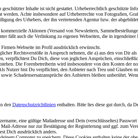
chützter Inhalte ist nicht gestattet. Urheberrechtlich geschützte Info
ht werden. Achte insbesondere auf Urheberrechte von Fotografien, Graf
lligung des Urhebers, der ihn vertretenden Agentur bzw. der abgebildet
kommerzielle Aktionen (Versand von Newslettern, Sammelbestellungen 
ter fällt auch die Verlinkung zu eigenen Webseiten, die in irgendeine
 Firmen-Webseite im Profil ausdrücklich erwünscht.
icher Rechtsverstöße in Anspruch nehmen, die a) aus den von Dir als N
en, verpflichtest Du Dich, diese von jeglichen Ansprüchen, einschließl
tehen. Die Forenbetreiberin wird insbesondere von den Kosten der notwe
ls Nutzer bist Du verpflichtet, den Anbieter nach Treu und Glauben m
 sowie Schadensersatzansprüche des Anbieters bleiben unberührt. Wenn
in den
Datenschutzrichtlinien
enthalten. Bitte lies diese gut durch, da 
ername, eine gültige Mailadresse und Dein (verschlüsseltes) Passwor
 Mail-Adresse nur zur Bestätigung der Registrierung und ggf. zum Ver
est Dich ausdrücklich anders.
deinem Computer zu speichern. Diese Cookies enthalten keine der obe