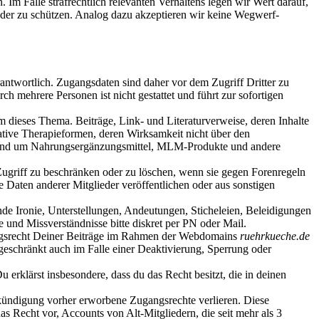
 Im Falle strafrechtlich relevanten Verhaltens legen wir Wert darauf,
ieder zu schützen. Analog dazu akzeptieren wir keine Wegwerf-
antwortlich. Zugangsdaten sind daher vor dem Zugriff Dritter zu
 mehrere Personen ist nicht gestattet und führt zur sofortigen
m dieses Thema. Beiträge, Link- und Literaturverweise, deren Inhalte
native Therapieformen, deren Wirksamkeit nicht über den
n rund um Nahrungsergänzungsmittel, MLM-Produkte und andere
 Zugriff zu beschränken oder zu löschen, wenn sie gegen Forenregeln
 Daten anderer Mitglieder veröffentlichen oder aus sonstigen
de Ironie, Unterstellungen, Andeutungen, Sticheleien, Beleidigungen
 und Missverständnisse bitte diskret per PN oder Mail.
zungsrecht Deiner Beiträge im Rahmen der Webdomains
ruehrkueche.de
geschränkt auch im Falle einer Deaktivierung, Sperrung oder
Du erklärst insbesondere, dass du das Recht besitzt, die in deinen
nkündigung vorher erworbene Zugangsrechte verlieren. Diese
s Recht vor, Accounts von Alt-Mitgliedern, die seit mehr als 3