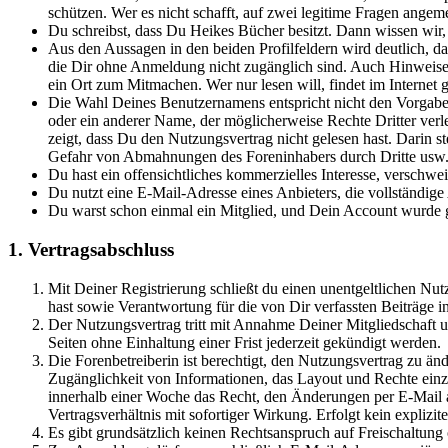
schützen. Wer es nicht schafft, auf zwei legitime Fragen angeme
Du schreibst, dass Du Heikes Bücher besitzt. Dann wissen wir,
Aus den Aussagen in den beiden Profilfeldern wird deutlich, d
die Dir ohne Anmeldung nicht zugänglich sind. Auch Hinweise d
ein Ort zum Mitmachen. Wer nur lesen will, findet im Internet g
Die Wahl Deines Benutzernamens entspricht nicht den Vorgabe
oder ein anderer Name, der möglicherweise Rechte Dritter verl
zeigt, dass Du den Nutzungsvertrag nicht gelesen hast. Darin st
Gefahr von Abmahnungen des Foreninhabers durch Dritte usw. er
Du hast ein offensichtliches kommerzielles Interesse, verschwe
Du nutzt eine E-Mail-Adresse eines Anbieters, die vollständig
Du warst schon einmal ein Mitglied, und Dein Account wurde ge
1. Vertragsabschluss
Mit Deiner Registrierung schließt du einen unentgeltlichen Nut
hast sowie Verantwortung für die von Dir verfassten Beiträge
Der Nutzungsvertrag tritt mit Annahme Deiner Mitgliedschaft u
Seiten ohne Einhaltung einer Frist jederzeit gekündigt werden.
Die Forenbetreiberin ist berechtigt, den Nutzungsvertrag zu ä
Zugänglichkeit von Informationen, das Layout und Rechte einze
innerhalb einer Woche das Recht, den Änderungen per E-Mail a
Vertragsverhältnis mit sofortiger Wirkung. Erfolgt kein explizit
Es gibt grundsätzlich keinen Rechtsanspruch auf Freischaltung