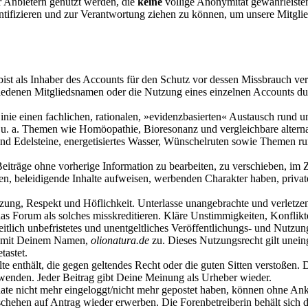
 Anbietern genutzt werden, die
keine
völlige Anonymität gewährleisten.
dentifizieren und zur Verantwortung ziehen zu können, um unsere Mitgl
ist als Inhaber des Accounts für den Schutz vor dessen Missbrauch ver
denen Mitgliedsnamen oder die Nutzung eines einzelnen Accounts durch
nie einen fachlichen, rationalen, »evidenzbasierten« Austausch rund u
ifft u. a. Themen wie Homöopathie, Bioresonanz und vergleichbare alter
- und Edelsteine, energetisiertes Wasser, Wünschelruten sowie Theme
 Beiträge ohne vorherige Information zu bearbeiten, zu verschieben, im
n, beleidigende Inhalte aufweisen, werbenden Charakter haben, private
ung, Respekt und Höflichkeit. Unterlasse unangebrachte und verletzen
as Forum als solches misskreditieren. Kläre Unstimmigkeiten, Konflikte
itlich unbefristetes und unentgeltliches Veröffentlichungs- und Nut
ag mit Deinem Namen,
olionatura.de
zu. Dieses Nutzungsrecht gilt unein
tastet.
alte enthält, die gegen geltendes Recht oder die guten Sitten verstoßen. 
wenden. Jeder Beitrag gibt Deine Meinung als Urheber wieder.
onate nicht mehr eingeloggt/nicht mehr gepostet haben, können ohne A
hehen auf Antrag wieder erwerben. Die Forenbetreiberin behält sich da