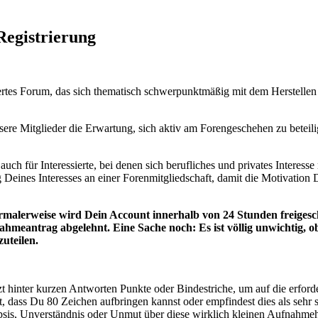
Registrierung
deriertes Forum, das sich thematisch schwerpunktmäßig mit dem Herstell
ere Mitglieder die Erwartung, sich aktiv am Forengeschehen zu beteil
t auch für Interessierte, bei denen sich berufliches und privates Intere
 Deines Interesses an einer Forenmitgliedschaft, damit die Motivation D
alerweise wird Dein Account innerhalb von 24 Stunden freigeschal
fnahmeantrag abgelehnt. Eine Sache noch: Es ist völlig unwichtig, o
uteilen.
änzt hinter kurzen Antworten Punkte oder Bindestriche, um auf die erfo
t, dass Du 80 Zeichen aufbringen kannst oder empfindest dies als sehr s
 Skepsis, Unverständnis oder Unmut über diese wirklich kleinen Aufnah