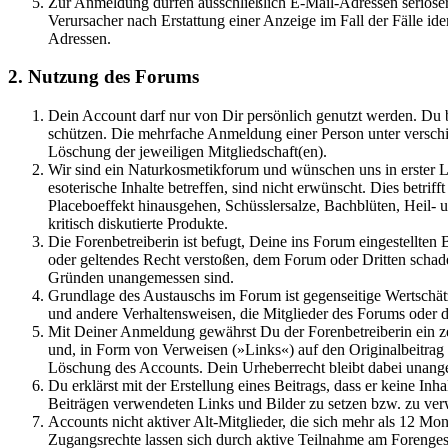
Zur Anmeldung dürfen ausschließlich E-Mail-Adressen seriöser
Verursacher nach Erstattung einer Anzeige im Fall der Fälle i
Adressen.
2. Nutzung des Forums
Dein Account darf nur von Dir persönlich genutzt werden. Du b
schützen. Die mehrfache Anmeldung einer Person unter verschie
Löschung der jeweiligen Mitgliedschaft(en).
Wir sind ein Naturkosmetikforum und wünschen uns in erster Li
esoterische Inhalte betreffen, sind nicht erwünscht. Dies betr
Placeboeffekt hinausgehen, Schüsslersalze, Bachblüten, Heil
kritisch diskutierte Produkte.
Die Forenbetreiberin ist befugt, Deine ins Forum eingestellten
oder geltendes Recht verstoßen, dem Forum oder Dritten schade
Gründen unangemessen sind.
Grundlage des Austauschs im Forum ist gegenseitige Wertschätz
und andere Verhaltensweisen, die Mitglieder des Forums oder d
Mit Deiner Anmeldung gewährst Du der Forenbetreiberin ein ze
und, in Form von Verweisen (»Links«) auf den Originalbeitr
Löschung des Accounts. Dein Urheberrecht bleibt dabei unange
Du erklärst mit der Erstellung eines Beitrags, dass er keine Inh
Beiträgen verwendeten Links und Bilder zu setzen bzw. zu ver
Accounts nicht aktiver Alt-Mitglieder, die sich mehr als 12 M
Zugangsrechte lassen sich durch aktive Teilnahme am Forengesc