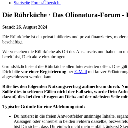
Startseite
Foren-Übersicht
Die Rührküche · Das Olionatura-Forum - 
Stand: 26. August 2024
Die Rührküche ist ein privat initiiertes und privat finanziertes, mo
beschäftigt.
Wir verstehen die Rührküche als Ort des Austauschs und haben an uns
bereit bist, Dich aktiv einzubringen.
Grundsätzlich steht die Rührküche allen Interessierten offen. Dies gil
Dich bitte
vor einer Registrierung
per
E-Mail
mit kurzer Erläuterung
abgeschlossen werden kann.
Bitte lies den folgenden Nutzungsvertrag aufmerksam durch. Norm
Sollte dies in seltenen Fällen nicht der Fall sein, wurde Dein Au
darauf, dies bei den »Fragen an Dich« auf der nächsten Seite mitz
Typische Gründe für eine Ablehnung sind:
Du notierst in die freien Antwortfelder unsinnige Inhalte, erg
Aussagen oder schreibst in beiden Feldern dasselbe, bezweifels
bist Dir sicher, dass Dir einfach nicht mehr einfällt, äußerst