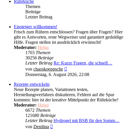
Rührküche
Themen
Beiträge
Letzter Beitrag
Einsteiger willkommen!
Frisch zum Rühren entschlossen? Fragen über Fragen? Hier
gibt es Antworten, erste Wegweiser und garantiert geduldige
Hilfe. Fragen stellen ist ausdrücklich erwünscht!
Moderator:
Helga
1703
Themen
30256
Beiträge
Letzter Beitrag
Re: Kurze Fragen, die schnell…
Neuester
von
chaoskoeppsche
Beitrag
Donnerstag, 6. August 2026, 22:08
Rezepte entwickeln
Neue Rezepte planen, Variationen testen,
Herstellungsverfahren diskutieren, Fehlern auf die Spur
kommen: hier ist der kreative Mittelpunkt der Rührküche!
Moderator:
Helga
6672
Themen
121680
Beiträge
Letzter Beitrag
Hydrogel mit BSB für den Somm…
Neuester
von
Denilina