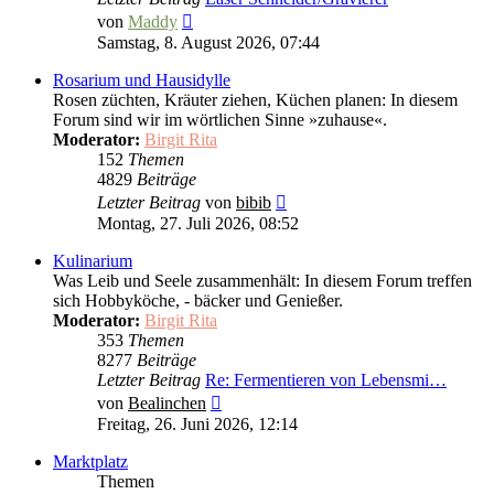
Neuester
von
Maddy
Beitrag
Samstag, 8. August 2026, 07:44
Rosarium und Hausidylle
Rosen züchten, Kräuter ziehen, Küchen planen: In diesem
Forum sind wir im wörtlichen Sinne »zuhause«.
Moderator:
Birgit Rita
152
Themen
4829
Beiträge
Neuester
Letzter Beitrag
von
bibib
Beitrag
Montag, 27. Juli 2026, 08:52
Kulinarium
Was Leib und Seele zusammenhält: In diesem Forum treffen
sich Hobbyköche, - bäcker und Genießer.
Moderator:
Birgit Rita
353
Themen
8277
Beiträge
Letzter Beitrag
Re: Fermentieren von Lebensmi…
Neuester
von
Bealinchen
Beitrag
Freitag, 26. Juni 2026, 12:14
Marktplatz
Themen