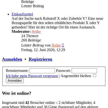
Beiträge
Letzter Beitrag
Einkaufszettel
Auf der Suche nach Rohstoff X oder Zubehör Y? Eine neue
Bezugsquelle für den selten erhältliches Produkt X oder Y
gefunden? Hier ist der richtige Ort für einen Austausch.
Moderator:
Heike
24
Themen
269
Beiträge
Neuester
Letzter Beitrag
von
Heike
Beitrag
Freitag, 12. Juni 2026, 12:29
Anmelden
•
Registrieren
Benutzername:
Passwort:
Ich habe mein Passwort vergessen
|
Angemeldet bleiben
Wer ist online?
Insgesamt sind
42
Besucher online :: 2 sichtbare Mitglieder, 4
unsichtbare Mitglieder und 36 Gäste (basierend auf den aktiven