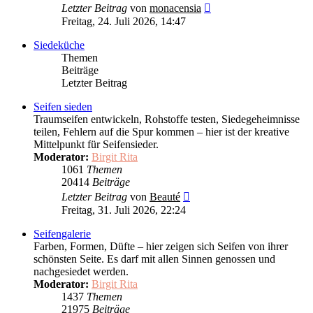
Neuester
Letzter Beitrag
von
monacensia
Beitrag
Freitag, 24. Juli 2026, 14:47
Siedeküche
Themen
Beiträge
Letzter Beitrag
Seifen sieden
Traumseifen entwickeln, Rohstoffe testen, Siedegeheimnisse
teilen, Fehlern auf die Spur kommen – hier ist der kreative
Mittelpunkt für Seifensieder.
Moderator:
Birgit Rita
1061
Themen
20414
Beiträge
Neuester
Letzter Beitrag
von
Beauté
Beitrag
Freitag, 31. Juli 2026, 22:24
Seifengalerie
Farben, Formen, Düfte – hier zeigen sich Seifen von ihrer
schönsten Seite. Es darf mit allen Sinnen genossen und
nachgesiedet werden.
Moderator:
Birgit Rita
1437
Themen
21975
Beiträge