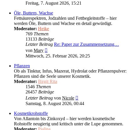
Beitrag
Freitag, 7. August 2026, 15:21
Öle, Buttern, Wachse
Fettsäurespektren, Jodzahlen und Fettbegleitstoffe – hier
werden Öle, Buttern und Wachse en detail gewürdigt.
Moderator:
Heike
769
Themen
13133
Beiträge
Letzter Beitrag
Re: Paper zur Zusammensetzung…
Neuester
von
Mary
Beitrag
Mittwoch, 25. Februar 2026, 20:25
Pflanzen
Ob als Tinktur, Infus, Mazerat, Hydrolat oder Pflanzenpulver:
Pflanzen sind die Seele unserer Kosmetik.
Moderator:
Birgit Rita
1546
Themen
26457
Beiträge
Neuester
Letzter Beitrag
von
Nicole
Beitrag
Samstag, 8. August 2026, 00:44
Kosmetikrohstoffe
Von Allantoin bis Zinkoxyd – hier werden kosmetische
Rohstoffe neugierig und kritisch unter die Lupe genommen.
Moderator:
Pialina