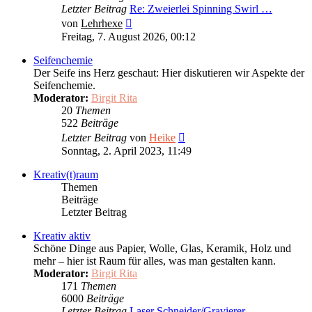
Letzter Beitrag
Re: Zweierlei Spinning Swirl …
Neuester
von
Lehrhexe
Beitrag
Freitag, 7. August 2026, 00:12
Seifenchemie
Der Seife ins Herz geschaut: Hier diskutieren wir Aspekte der
Seifenchemie.
Moderator:
Birgit Rita
20
Themen
522
Beiträge
Neuester
Letzter Beitrag
von
Heike
Beitrag
Sonntag, 2. April 2023, 11:49
Kreativ(t)raum
Themen
Beiträge
Letzter Beitrag
Kreativ aktiv
Schöne Dinge aus Papier, Wolle, Glas, Keramik, Holz und
mehr – hier ist Raum für alles, was man gestalten kann.
Moderator:
Birgit Rita
171
Themen
6000
Beiträge
Letzter Beitrag
Laser Schneider/Gravierer