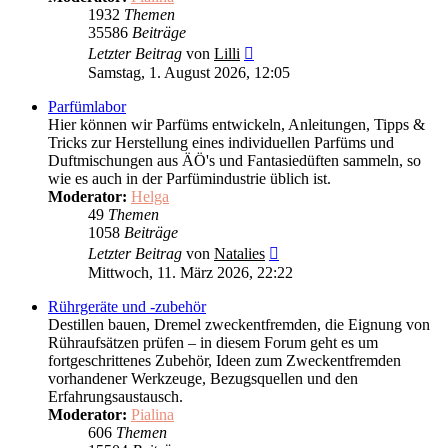
1932
Themen
35586
Beiträge
Neuester
Letzter Beitrag
von
Lilli
Beitrag
Samstag, 1. August 2026, 12:05
Parfümlabor
Hier können wir Parfüms entwickeln, Anleitungen, Tipps &
Tricks zur Herstellung eines individuellen Parfüms und
Duftmischungen aus ÄÖ's und Fantasiedüften sammeln, so
wie es auch in der Parfümindustrie üblich ist.
Moderator:
Helga
49
Themen
1058
Beiträge
Neuester
Letzter Beitrag
von
Natalies
Beitrag
Mittwoch, 11. März 2026, 22:22
Rührgeräte und -zubehör
Destillen bauen, Dremel zweckentfremden, die Eignung von
Rühraufsätzen prüfen – in diesem Forum geht es um
fortgeschrittenes Zubehör, Ideen zum Zweckentfremden
vorhandener Werkzeuge, Bezugsquellen und den
Erfahrungsaustausch.
Moderator:
Pialina
606
Themen