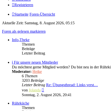
Registrieren
Startseite
Foren-Übersicht
Aktuelle Zeit: Samstag, 8. August 2026, 05:15
Foren als gelesen markieren
Info-Theke
Themen
Beiträge
Letzter Beitrag
ℹ️ Für unsere neuen Mitglieder
Du möchtest gerne Mitglied werden? Du bist neu in der Rührküch
Moderator:
Heike
6
Themen
3203
Beiträge
Letzter Beitrag
Re: Übungsthread: Links verst…
Neuester
von
Jolanda
Beitrag
Sonntag, 2. August 2026, 20:41
Rührküche
Themen