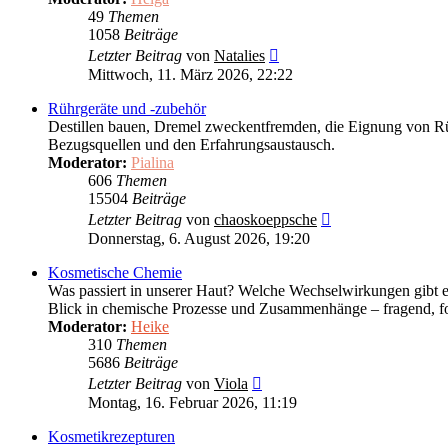
49
Themen
1058
Beiträge
Neuester
Letzter Beitrag
von
Natalies
Beitrag
Mittwoch, 11. März 2026, 22:22
Rührgeräte und -zubehör
Destillen bauen, Dremel zweckentfremden, die Eignung von R
Bezugsquellen und den Erfahrungsaustausch.
Moderator:
Pialina
606
Themen
15504
Beiträge
Neuester
Letzter Beitrag
von
chaoskoeppsche
Beitrag
Donnerstag, 6. August 2026, 19:20
Kosmetische Chemie
Was passiert in unserer Haut? Welche Wechselwirkungen gibt e
Blick in chemische Prozesse und Zusammenhänge – fragend, fo
Moderator:
Heike
310
Themen
5686
Beiträge
Neuester
Letzter Beitrag
von
Viola
Beitrag
Montag, 16. Februar 2026, 11:19
Kosmetikrezepturen