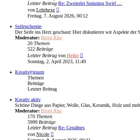
Letzter Beitrag
Re: Zweierlei Spinning Swirl …
Neuester
von
Lehrhexe
Beitrag
Freitag, 7. August 2026, 00:12
Seifenchemie
Der Seife ins Herz geschaut: Hier diskutieren wir Aspekte der 
Moderator:
Birgit Rita
20
Themen
522
Beiträge
Neuester
Letzter Beitrag
von
Heike
Beitrag
Sonntag, 2. April 2023, 11:49
Kreativ(t)raum
Themen
Beiträge
Letzter Beitrag
Kreativ aktiv
Schöne Dinge aus Papier, Wolle, Glas, Keramik, Holz und mehr 
Moderator:
Birgit Rita
170
Themen
5999
Beiträge
Letzter Beitrag
Re: Genähtes
Neuester
von
Nicole
Beitrag