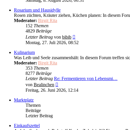
Samstag, 8. August 2026, 00:31
Rosarium und Hausidylle
Rosen züchten, Kräuter ziehen, Küchen planen: In diesem For
Moderator:
Birgit Rita
152
Themen
4829
Beiträge
Neuester
Letzter Beitrag
von
bibib
Beitrag
Montag, 27. Juli 2026, 08:52
Kulinarium
Was Leib und Seele zusammenhält: In diesem Forum treffen si
Moderator:
Birgit Rita
353
Themen
8277
Beiträge
Letzter Beitrag
Re: Fermentieren von Lebensmi…
Neuester
von
Bealinchen
Beitrag
Freitag, 26. Juni 2026, 12:14
Marktplatz
Themen
Beiträge
Letzter Beitrag
Einkaufszettel