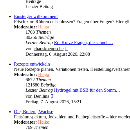
Beiträge
Letzter Beitrag
Einsteiger willkommen!
Frisch zum Rühren entschlossen? Fragen über Fragen? Hier gibt 
Moderator:
Helga
1703
Themen
30256
Beiträge
Letzter Beitrag
Re: Kurze Fragen, die schnell…
Neuester
von
chaoskoeppsche
Beitrag
Donnerstag, 6. August 2026, 22:08
Rezepte entwickeln
Neue Rezepte planen, Variationen testen, Herstellungsverfahren
Moderator:
Helga
6672
Themen
121680
Beiträge
Letzter Beitrag
Hydrogel mit BSB für den Somm…
Neuester
von
Denilina
Beitrag
Freitag, 7. August 2026, 15:21
Öle, Buttern, Wachse
Fettsäurespektren, Jodzahlen und Fettbegleitstoffe – hier werd
Moderator:
Heike
769
Themen