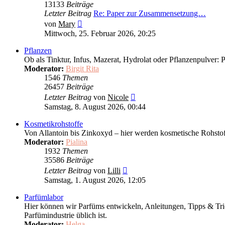
13133
Beiträge
Letzter Beitrag
Re: Paper zur Zusammensetzung…
Neuester
von
Mary
Beitrag
Mittwoch, 25. Februar 2026, 20:25
Pflanzen
Ob als Tinktur, Infus, Mazerat, Hydrolat oder Pflanzenpulver: 
Moderator:
Birgit Rita
1546
Themen
26457
Beiträge
Neuester
Letzter Beitrag
von
Nicole
Beitrag
Samstag, 8. August 2026, 00:44
Kosmetikrohstoffe
Von Allantoin bis Zinkoxyd – hier werden kosmetische Rohstof
Moderator:
Pialina
1932
Themen
35586
Beiträge
Neuester
Letzter Beitrag
von
Lilli
Beitrag
Samstag, 1. August 2026, 12:05
Parfümlabor
Hier können wir Parfüms entwickeln, Anleitungen, Tipps & Tri
Parfümindustrie üblich ist.
Moderator:
Helga