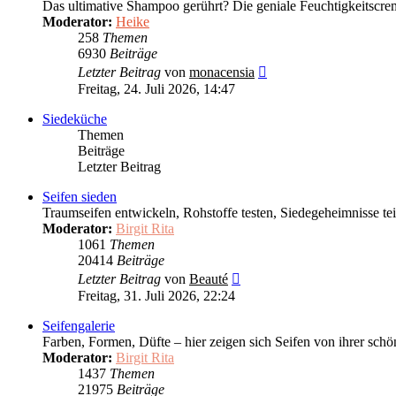
Das ultimative Shampoo gerührt? Die geniale Feuchtigkeitscreme
Moderator:
Heike
258
Themen
6930
Beiträge
Neuester
Letzter Beitrag
von
monacensia
Beitrag
Freitag, 24. Juli 2026, 14:47
Siedeküche
Themen
Beiträge
Letzter Beitrag
Seifen sieden
Traumseifen entwickeln, Rohstoffe testen, Siedegeheimnisse teil
Moderator:
Birgit Rita
1061
Themen
20414
Beiträge
Neuester
Letzter Beitrag
von
Beauté
Beitrag
Freitag, 31. Juli 2026, 22:24
Seifengalerie
Farben, Formen, Düfte – hier zeigen sich Seifen von ihrer schö
Moderator:
Birgit Rita
1437
Themen
21975
Beiträge